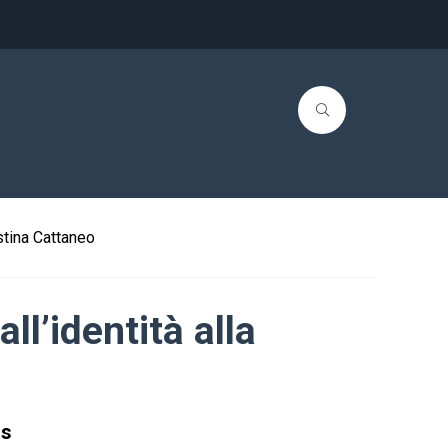
istina Cattaneo
ll’identità alla
gs