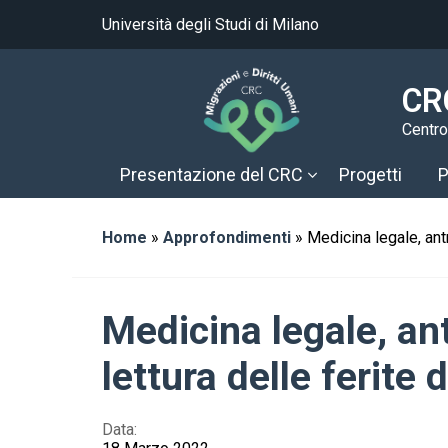
Università degli Studi di Milano
CRC
Centro
Presentazione del CRC
Progetti
P
Home
»
Approfondimenti
»
Medicina legale, antr
Medicina legale, ant
lettura delle ferite 
Data: