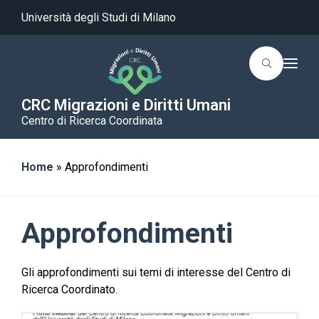
Università degli Studi di Milano
T
o
g
g
CRC Migrazioni e Diritti Umani
l
Centro di Ricerca Coordinata
e
n
a
v
i
Home
»
Approfondimenti
g
a
t
i
o
Approfondimenti
n
Gli approfondimenti sui temi di interesse del Centro di
Ricerca Coordinato.